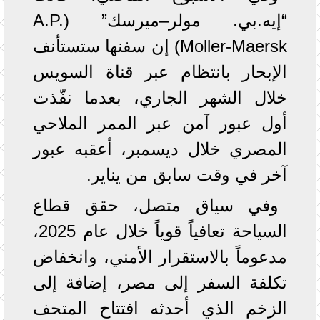
“إيه.بي. مولر–ميرسك” (A.P.
Moller-Maersk) إن سفنها ستستأنف
الإبحار بانتظام عبر قناة السويس
خلال الشهر الجاري، بعدما نفّذت
أول عبور آمن عبر الممر الملاحي
المصري خلال ديسمبر، أعقبه عبور
آخر في وقت سابق من يناير.
وفي سياق متصل، حقق قطاع
السياحة تعافياً قوياً خلال عام 2025،
مدعوماً بالاستقرار الأمني، وانخفاض
تكلفة السفر إلى مصر، إضافة إلى
الزخم الذي أحدثه افتتاح المتحف