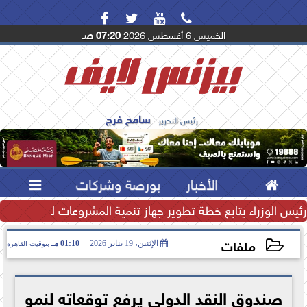




الخميس 6 أغسطس 2026
07:20 صـ
سامح فرج
رئيس التحرير

الأخبار
بورصة وشركات

كامل وزيادة...
رئيس الوزراء يتابع خطة تطوير جهاز تنمية المشروعات لتعزيز ريادة ال
ملفات
الإثنين، 19 يناير 2026
01:10 مـ
بتوقيت القاهرة
2026-01-19 13:10:26
صندوق النقد الدولي يرفع توقعاته لنمو