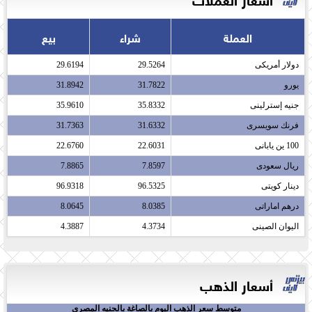
العملة
شراء
بيع
دولار أمريكى​
29.5264
29.6194
يورو​
31.7822
31.8942
جنيه إسترلينى​
35.8332
35.9610
فرنك سويسرى​
31.6332
31.7363
100 ين يابانى​
22.6031
22.6760
ريال سعودى​
7.8597
7.8865
دينار كويتى​
96.5325
96.9318
درهم اماراتى​
8.0385
8.0645
اليوان الصينى​
4.3734
4.3887
أسعار الذهب
متوسط سعر الذهب اليوم بالصاغة بالجنيه المصري