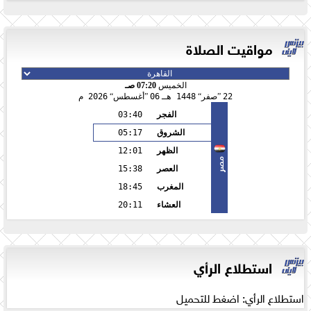
مواقيت الصلاة
الخميس
07:20 صـ
22
صفر
1448 هـ
06
أغسطس
2026 م
الفجر
03:40
الشروق
05:17
الظهر
12:01
مصر
العصر
15:38
المغرب
18:45
العشاء
20:11
استطلاع الرأي
استطلاع الرأي: اضغط للتحميل