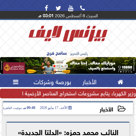




السبت 8 أغسطس 2026
03:01 مـ
سامح فرج
رئيس التحرير

الأخبار
بورصة وشركات

تياطي النقدي يرتفع إلى...
وزير الكهرباء يتابع مشروعات استخراج العناصر الأرضية النادرة لتعظ
الأخبار
الأحد، 17 مايو 2026
09:40 مـ
بتوقيت القاهرة
2026-05-17 21:40:13
النائب محمد حمزه: «الدلتا الجديدة»