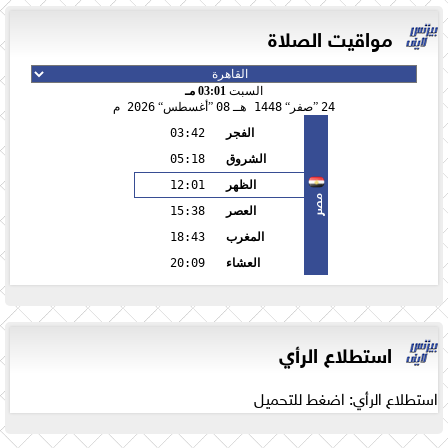
مواقيت الصلاة
السبت
03:01 مـ
24
صفر
1448 هـ
08
أغسطس
2026 م
الفجر
03:42
الشروق
05:18
الظهر
12:01
مصر
العصر
15:38
المغرب
18:43
العشاء
20:09
استطلاع الرأي
استطلاع الرأي: اضغط للتحميل