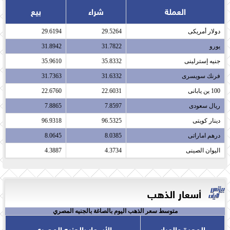
العملة
شراء
بيع
دولار أمريكى​
29.5264
29.6194
يورو​
31.7822
31.8942
جنيه إسترلينى​
35.8332
35.9610
فرنك سويسرى​
31.6332
31.7363
100 ين يابانى​
22.6031
22.6760
ريال سعودى​
7.8597
7.8865
دينار كويتى​
96.5325
96.9318
درهم اماراتى​
8.0385
8.0645
اليوان الصينى​
4.3734
4.3887
أسعار الذهب
متوسط سعر الذهب اليوم بالصاغة بالجنيه المصري
الوحدة والعيار
الأسعار بالجنيه المصري