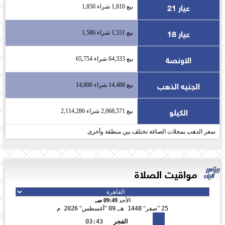
عيار 21
بيع 1,810 شراء 1,850
عيار 18
بيع 1,551 شراء 1,586
الاونصة
بيع 64,333 شراء 65,754
الجنيه الذهب
بيع 14,480 شراء 14,800
الكيلو
بيع 2,068,571 شراء 2,114,286
سعر الذهب بمحلات الصاغة تختلف بين منطقة وأخرى
مواقيت الصلاة
الأحد
09:49 صـ
25
صفر
1448 هـ
09
أغسطس
2026 م
الفجر
03:43