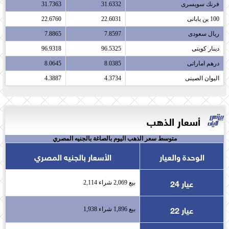
فرنك سويسرى​
31.6332
31.7363
100 ين يابانى​
22.6031
22.6760
ريال سعودى​
7.8597
7.8865
دينار كويتى​
96.5325
96.9318
درهم اماراتى​
8.0385
8.0645
اليوان الصينى​
4.3734
4.3887
أسعار الذهب
متوسط سعر الذهب اليوم بالصاغة بالجنيه المصري
الوحدة والعيار
الأسعار بالجنيه المصري
عيار 24
بيع 2,069 شراء 2,114
عيار 22
بيع 1,896 شراء 1,938