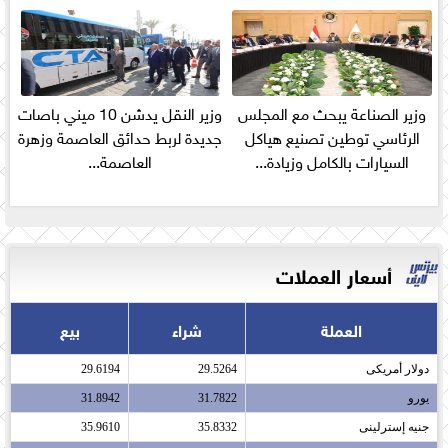
وزير الصناعة يبحث مع المجلس
وزير النقل يدشن 10 ميني باصات
الرئاسي توطين تصنيع هياكل
جديدة لربط حدائق العاصمة وزهرة
السيارات بالكامل وزيادة...
العاصمة...
أسعار العملات
العملة
شراء
بيع
دولار أمريكى​
29.5264
29.6194
يورو​
31.7822
31.8942
جنيه إسترلينى​
35.8332
35.9610