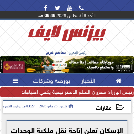




الأحد 9 أغسطس 2026
09:49 صـ
سامح فرج
رئيس التحرير

الأخبار
بورصة وشركات

ودعم تنافسية الصادرات
رئيس الوزراء: مخزون السلع الاستراتيجية يكفي احتياجات المصريين.
عقارات
الإثنين، 25 مايو 2026
03:27 مـ
بتوقيت القاهرة
2026-05-25 15:27:05
الإسكان تعلن إتاحة نقل ملكية الوحدات