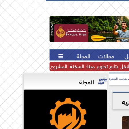





ل
مقالات
المجلة

لنقل يتابع تطوير ميناء السخنة: المشروع يرسخ مكانة مصر كمركز إ
المجلة
بتوقيت القاهرة
يه