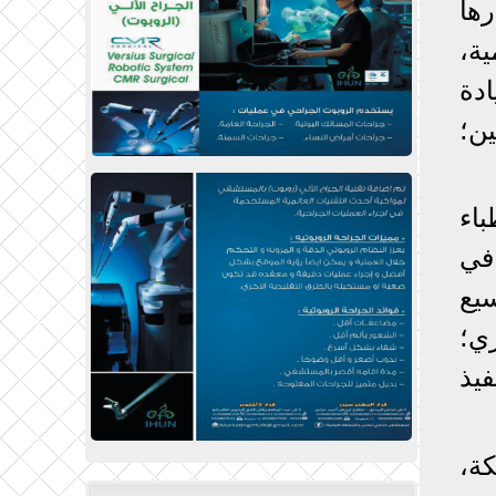
تيارها
ة،
ادة
ن؛
تمليكها لمجموعات من الأطباء "3 -4 أطباء
كاء في
يع
ي؛
فيذ
ة،