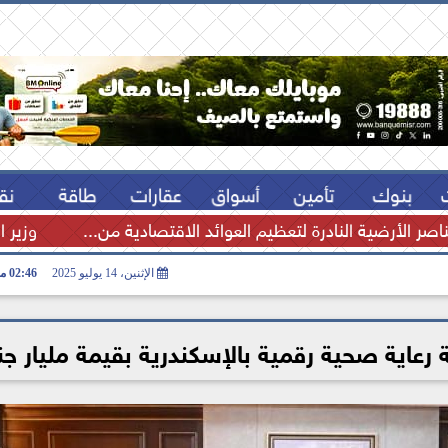
بنوك
تأمين
أسواق
عقارات
طاقة
نق
اصر الأرضية النادرة لتعظيم العوائد الاقتصادية من...
وزير ا
الإثنين، 14 يوليو 2025
02:46 مـ
رعاية صحية رقمية بالإسكندرية بقيمة مليار جن