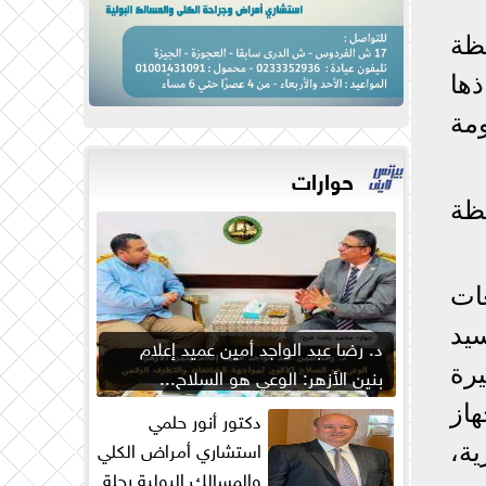
ظة
ذها
مة
حوارات
ظة
ات
يد
د. رضا عبد الواجد أمين عميد إعلام
رة
بنين الأزهر: الوعي هو السلاح...
از
دكتور أنور حلمي
استشاري أمراض الكلي
ة،
والمسالك البولية رحلة