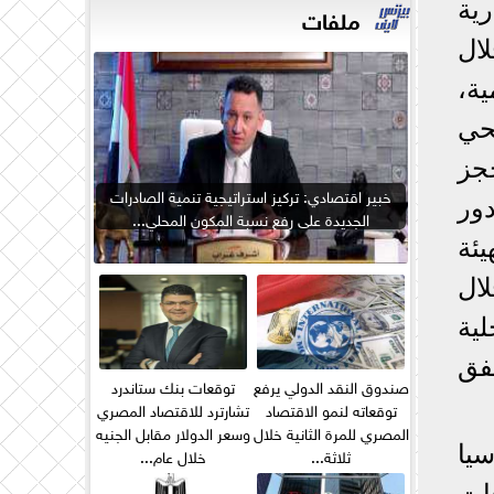
ية
ملفات
ال
 معايير B well العالمية،
حي
جز
خبير اقتصادي: تركيز استراتيجية تنمية الصادرات
ور
الجديدة على رفع نسبة المكون المحلي...
يئة
لال
ية
تفق
صندوق النقد الدولي يرفع
توقعات بنك ستاندرد
توقعاته لنمو الاقتصاد
تشارترد للاقتصاد المصري
المصري للمرة الثانية خلال
وسعر الدولار مقابل الجنيه
سيا
ثلاثة...
خلال عام...
عات