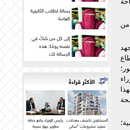
حة
رسالة لطلاب الثانوية
العامة
 من
إلى كل من شكّ في
نفسه يومًا: هذه
هد
الرسالة لك
اع
ر؛
اء
الأكثر قراءةً
ذا
حة
المنشاوي تكشف معدلات
رئيس الوزراء يتابع خطة
ية؛
تنفيذ مشروعات “سكن
تطوير جهاز تنمية