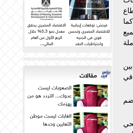
اع
ما
فيتش: توقعات إيجابية
الاقتصاد المصري يحقق
للاقتصاد المصري وتحسن
معدل نمو 5.3% خلال
ميع
قوي في الجنيه
الربع الأول من العام
لة
واحتياطيات النقد
المالي...
الأجنبي...
بين
مقالات
قي
الصعوبات ليست
عدوك... التردد هو من
ضم
يهزمك
الغابات ليست موطن
الثعابين وحدها
حي