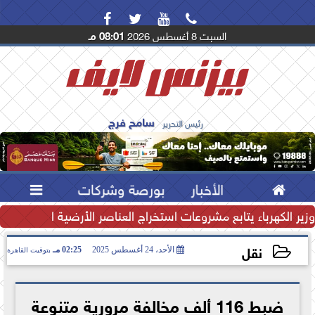




السبت 8 أغسطس 2026
08:01 مـ
سامح فرج
رئيس التحرير

الأخبار
بورصة وشركات

تياطي النقدي يرتفع إلى...
وزير الكهرباء يتابع مشروعات استخراج العناصر الأرضية النادرة لتعظ
نقل
الأحد، 24 أغسطس 2025
02:25 مـ
بتوقيت القاهرة
2025-08-24 14:25:29
ضبط 116 ألف مخالفة مرورية متنوعة