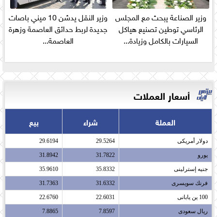
وزير الصناعة يبحث مع المجلس
وزير النقل يدشن 10 ميني باصات
الرئاسي توطين تصنيع هياكل
جديدة لربط حدائق العاصمة وزهرة
السيارات بالكامل وزيادة...
العاصمة...
أسعار العملات
العملة
شراء
بيع
دولار أمريكى​
29.5264
29.6194
يورو​
31.7822
31.8942
جنيه إسترلينى​
35.8332
35.9610
فرنك سويسرى​
31.6332
31.7363
100 ين يابانى​
22.6031
22.6760
ريال سعودى​
7.8597
7.8865