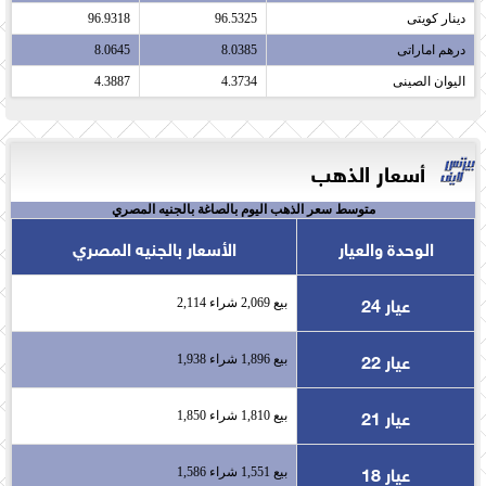
دينار كويتى​
96.5325
96.9318
درهم اماراتى​
8.0385
8.0645
اليوان الصينى​
4.3734
4.3887
أسعار الذهب
متوسط سعر الذهب اليوم بالصاغة بالجنيه المصري
الوحدة والعيار
الأسعار بالجنيه المصري
عيار 24
بيع 2,069 شراء 2,114
عيار 22
بيع 1,896 شراء 1,938
عيار 21
بيع 1,810 شراء 1,850
عيار 18
بيع 1,551 شراء 1,586