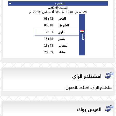
السبت
02:09 مـ
24
صفر
1448 هـ
08
أغسطس
2026 م
الفجر
03:42
الشروق
05:18
الظهر
12:01
مصر
العصر
15:38
المغرب
18:43
العشاء
20:09
استطلاع الرأي
استطلاع الرأي: اضغط للتحميل
الفيس بوك