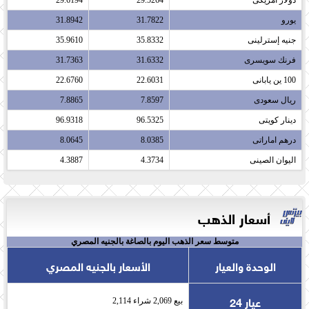
يورو​
31.7822
31.8942
جنيه إسترلينى​
35.8332
35.9610
فرنك سويسرى​
31.6332
31.7363
100 ين يابانى​
22.6031
22.6760
ريال سعودى​
7.8597
7.8865
دينار كويتى​
96.5325
96.9318
درهم اماراتى​
8.0385
8.0645
اليوان الصينى​
4.3734
4.3887
أسعار الذهب
متوسط سعر الذهب اليوم بالصاغة بالجنيه المصري
الوحدة والعيار
الأسعار بالجنيه المصري
عيار 24
بيع 2,069 شراء 2,114