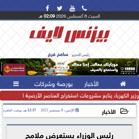




السبت 8 أغسطس 2026
02:09 مـ
سامح فرج
رئيس التحرير

الأخبار
بورصة وشركات

تياطي النقدي يرتفع إلى...
وزير الكهرباء يتابع مشروعات استخراج العناصر الأرضية النادرة لتعظ
الأخبار
الإثنين، 8 سبتمبر 2025
12:37 مـ
بتوقيت القاهرة
2025-09-08 12:37:19
رئيس الوزراء يستعرض ملامح