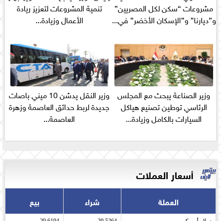
مشروعات “سكن لكل المصريين”
تنمية المشروعات لتعزيز ريادة
و”ديارنا” و”الإسكان الأخضر” في...
الأعمال وزيادة...
وزير الصناعة يبحث مع المجلس
وزير النقل يدشن 10 ميني باصات
الرئاسي توطين تصنيع هياكل
جديدة لربط حدائق العاصمة وزهرة
السيارات بالكامل وزيادة...
العاصمة...
أسعار العملات
العملة
شراء
بيع
دولار أمريكى​
29.5264
29.6194