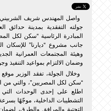
واصل المهندس شريف الشربيني، و
جولته التفقدية بمدينة حدائق ال
المبادرة الرئاسية “سكن لكل ال
جانب مشروع “ديارنا” للإسكان ا
وهيئة المجتمعات العمرانية الجد
وضمان الالتزام بمواعيد التنفيذ وج
وخلال الجولة، تفقد الوزير موق
اطلع على إحدى الوحدات التي تم
التشطيبات الداخلية، موجّهًا بسرعة
التحتية والمرافق والطرق، لضما