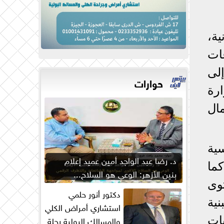
ة،
ات
لى
حوارات
رة
ال
ية
د. رضا عبد الواجد أمين عميد إعلام
ة فيها. كما
بنين الأزهر: الوعي هو السلاح...
وى
دكتور أنور حلمي
نية
استشاري أمراض الكلي
والمسالك البولية رحلة
ات