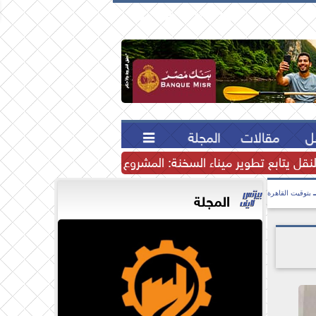





ل
مقالات
المجلة

لنقل يتابع تطوير ميناء السخنة: المشروع يرسخ مكانة مصر كمركز إ
المجلة
بتوقيت القاهرة