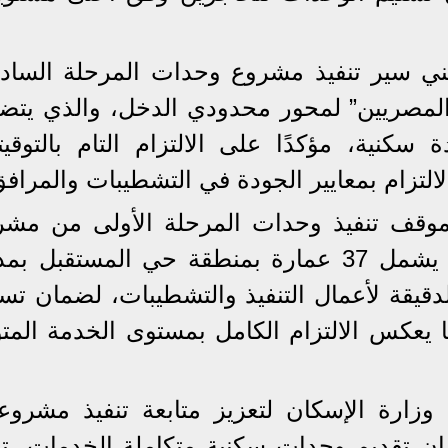
ني سير تنفيذ مشروع وحدات المرحلة الساد
المصريين” لمحور محدودي الدخل، والذي يتض
رة بإجمالي 20016 وحدة سكنية، مؤكدًا على الالتزام التام بالتوق
التزام بمعايير الجودة في التشطيبات والمرافق
موقف تنفيذ وحدات المرحلة الأولى من مشر
“ديارنا” للإسكان المتوسط، والذي يشمل 37 عمارة بمنطقة حي المستقبل 
الدقيقة لأعمال التنفيذ والتشطيبات، لضمان تس
 يعكس الالتزام الكامل بمستوى الخدمة المتو
زارة الإسكان لتعزيز متابعة تنفيذ مشروع
مان تقديم وحدات سكنية متكاملة الخدمات، تل