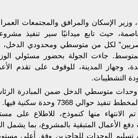
زير الإسكان والمرافق والمجتمعات العمراني
عاصمة، حيث تابع ميدانيًا سير تنفيذ مشروع
مصريين” لكل من متوسطي ومحدودي الدخل، إ
لمتوسط. جاءت الجولة بحضور مسئولي الوزا
يدة، وجهاز المدينة، للوقوف على تقدم الأعم
ودة التشطيبات.
ع وحدات متوسطي الدخل ضمن المبادرة الرئاس
“سكن لكل المصريين”، والتي من المخطط تنفيذ حوالي 7368 وحدة سكني
 الانتهاء منها كنموذج، للاطلاع على مست
 دفع الأعمال المتبقية بالمشروع، بما يشمل الب
ن تسليم الوحدات للحاجزين وفق أعلى مستوي