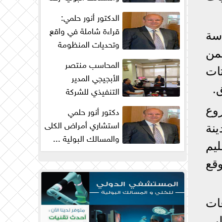
من البحث والكفاح...
الدكتور أنور حلمي:
قراءة شاملة في واقع
سة
وتحديات المنظومة
من
الصحية في مصر
المحاسب منتصر
يتات
الأبجيجي المدير
.
التنفيذي للشركة
المصرية للتنمية الزراعية
دكتور أنور حلمي
وع
والريفية : ...
استشاري أمراض الكلى
بمدينة
والمسالك البولية ...
ليم
زيادة جراحات
البروستاتا...
قع
ات
بي