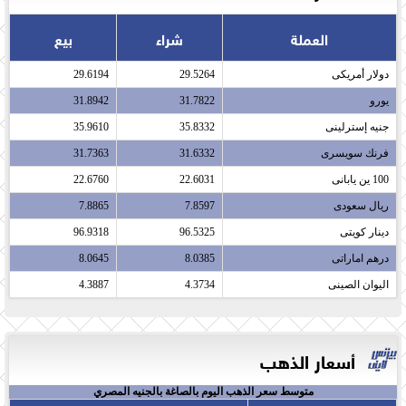
العملة
شراء
بيع
دولار أمريكى​
29.5264
29.6194
يورو​
31.7822
31.8942
جنيه إسترلينى​
35.8332
35.9610
فرنك سويسرى​
31.6332
31.7363
100 ين يابانى​
22.6031
22.6760
ريال سعودى​
7.8597
7.8865
دينار كويتى​
96.5325
96.9318
درهم اماراتى​
8.0385
8.0645
اليوان الصينى​
4.3734
4.3887
أسعار الذهب
متوسط سعر الذهب اليوم بالصاغة بالجنيه المصري