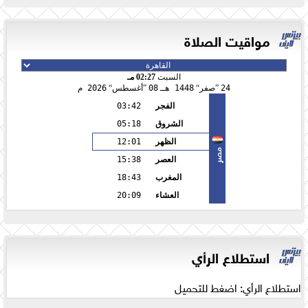
مواقيت الصلاة
السبت
02:27 مـ
24
صفر
1448 هـ
08
أغسطس
2026 م
الفجر
03:42
الشروق
05:18
الظهر
12:01
مصر
العصر
15:38
المغرب
18:43
العشاء
20:09
استطلاع الرأي
استطلاع الرأي: اضغط للتحميل