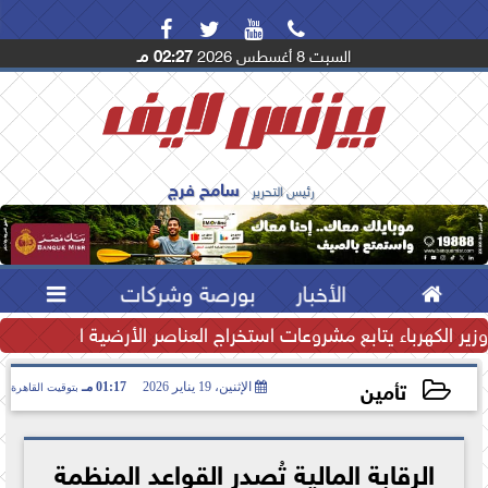




السبت 8 أغسطس 2026
02:27 مـ
سامح فرج
رئيس التحرير

الأخبار
بورصة وشركات

تياطي النقدي يرتفع إلى...
وزير الكهرباء يتابع مشروعات استخراج العناصر الأرضية النادرة لتعظ
تأمين
الإثنين، 19 يناير 2026
01:17 مـ
بتوقيت القاهرة
2026-01-19 13:17:22
الرقابة المالية تُصدر القواعد المنظمة