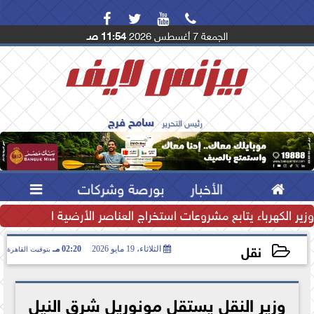




الجمعة 7 أغسطس 2026
11:54 صـ
سامح فرج
رئيس التحرير

الأخبار
بورصة وشركات

تياطي النقدي يرتفع إلى...
وزير الكهرباء يتابع مشروعات استخراج العناصر الأرضية النادرة لتعظ
نقل
الثلاثاء، 19 مايو 2026
02:20 مـ
بتوقيت القاهرة
2026-05-19 14:20:39
وزير النقل يستقل مونوريل شرق النيل