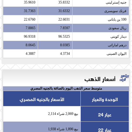
جنيه إسترلينى​
35.8332
35.9610
فرنك سويسرى​
31.6332
31.7363
100 ين يابانى​
22.6031
22.6760
ريال سعودى​
7.8597
7.8865
دينار كويتى​
96.5325
96.9318
درهم اماراتى​
8.0385
8.0645
اليوان الصينى​
4.3734
4.3887
أسعار الذهب
متوسط سعر الذهب اليوم بالصاغة بالجنيه المصري
الوحدة والعيار
الأسعار بالجنيه المصري
عيار 24
بيع 2,069 شراء 2,114
عيار 22
بيع 1,896 شراء 1,938