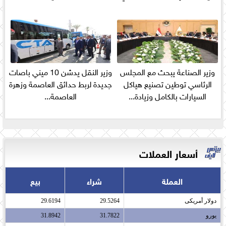
وزير الصناعة يبحث مع المجلس
وزير النقل يدشن 10 ميني باصات
الرئاسي توطين تصنيع هياكل
جديدة لربط حدائق العاصمة وزهرة
السيارات بالكامل وزيادة...
العاصمة...
أسعار العملات
العملة
شراء
بيع
دولار أمريكى​
29.5264
29.6194
يورو​
31.7822
31.8942