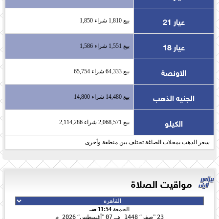
عيار 21
بيع 1,810 شراء 1,850
عيار 18
بيع 1,551 شراء 1,586
الاونصة
بيع 64,333 شراء 65,754
الجنيه الذهب
بيع 14,480 شراء 14,800
الكيلو
بيع 2,068,571 شراء 2,114,286
سعر الذهب بمحلات الصاغة تختلف بين منطقة وأخرى
مواقيت الصلاة
الجمعة
11:54 صـ
23
صفر
1448 هـ
07
أغسطس
2026 م