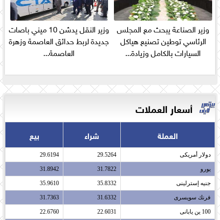
وزير الصناعة يبحث مع المجلس
وزير النقل يدشن 10 ميني باصات
الرئاسي توطين تصنيع هياكل
جديدة لربط حدائق العاصمة وزهرة
السيارات بالكامل وزيادة...
العاصمة...
أسعار العملات
العملة
شراء
بيع
دولار أمريكى​
29.5264
29.6194
يورو​
31.7822
31.8942
جنيه إسترلينى​
35.8332
35.9610
فرنك سويسرى​
31.6332
31.7363
100 ين يابانى​
22.6031
22.6760