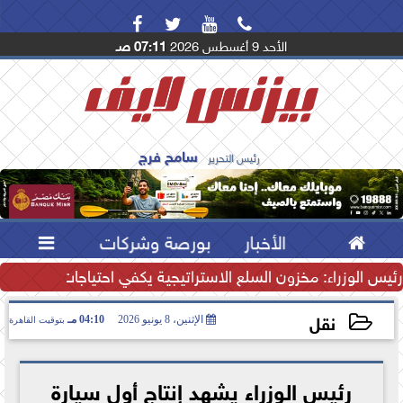




الأحد 9 أغسطس 2026
07:11 صـ
سامح فرج
رئيس التحرير

الأخبار
بورصة وشركات

ودعم تنافسية الصادرات
رئيس الوزراء: مخزون السلع الاستراتيجية يكفي احتياجات المصريين.
نقل
الإثنين، 8 يونيو 2026
04:10 مـ
بتوقيت القاهرة
2026-06-08 16:10:08
رئيس الوزراء يشهد إنتاج أول سيارة