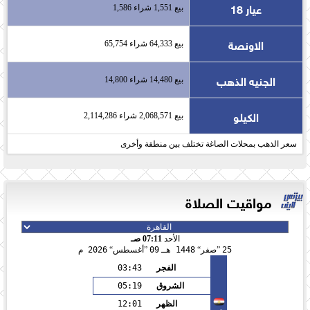
عيار 18
بيع 1,551 شراء 1,586
الاونصة
بيع 64,333 شراء 65,754
الجنيه الذهب
بيع 14,480 شراء 14,800
الكيلو
بيع 2,068,571 شراء 2,114,286
سعر الذهب بمحلات الصاغة تختلف بين منطقة وأخرى
مواقيت الصلاة
الأحد
07:11 صـ
25
صفر
1448 هـ
09
أغسطس
2026 م
الفجر
03:43
الشروق
05:19
الظهر
12:01