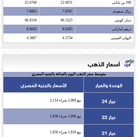
100 ين يابانى​
22.6031
22.6760
ريال سعودى​
7.8597
7.8865
دينار كويتى​
96.5325
96.9318
درهم اماراتى​
8.0385
8.0645
اليوان الصينى​
4.3734
4.3887
أسعار الذهب
متوسط سعر الذهب اليوم بالصاغة بالجنيه المصري
الوحدة والعيار
الأسعار بالجنيه المصري
عيار 24
بيع 2,069 شراء 2,114
عيار 22
بيع 1,896 شراء 1,938
عيار 21
بيع 1,810 شراء 1,850