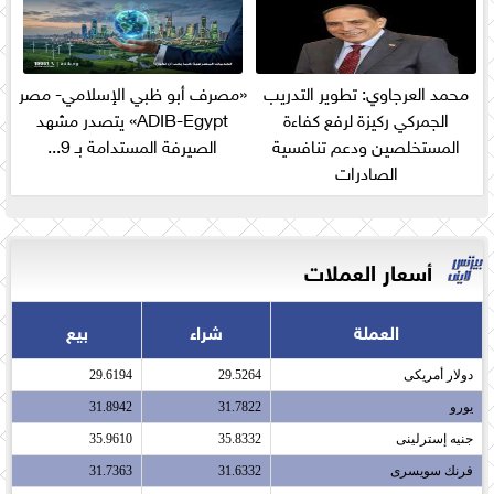
محمد العرجاوي: تطوير التدريب
«مصرف أبو ظبي الإسلامي- مصر
الجمركي ركيزة لرفع كفاءة
ADIB-Egypt» يتصدر مشهد
المستخلصين ودعم تنافسية
الصيرفة المستدامة بـ 9...
الصادرات
أسعار العملات
العملة
شراء
بيع
دولار أمريكى​
29.5264
29.6194
يورو​
31.7822
31.8942
جنيه إسترلينى​
35.8332
35.9610
فرنك سويسرى​
31.6332
31.7363