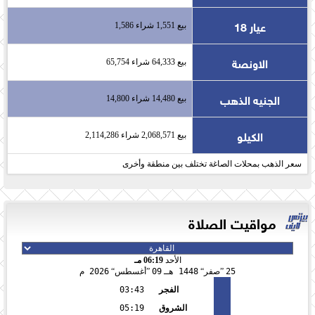
عيار 18
بيع 1,551 شراء 1,586
الاونصة
بيع 64,333 شراء 65,754
الجنيه الذهب
بيع 14,480 شراء 14,800
الكيلو
بيع 2,068,571 شراء 2,114,286
سعر الذهب بمحلات الصاغة تختلف بين منطقة وأخرى
مواقيت الصلاة
الأحد
06:19 مـ
25
صفر
1448 هـ
09
أغسطس
2026 م
الفجر
03:43
الشروق
05:19