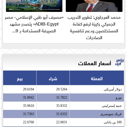
محمد العرجاوي: تطوير التدريب
«مصرف أبو ظبي الإسلامي- مصر
الجمركي ركيزة لرفع كفاءة
ADIB-Egypt» يتصدر مشهد
المستخلصين ودعم تنافسية
الصيرفة المستدامة بـ 9...
الصادرات
أسعار العملات
العملة
شراء
بيع
دولار أمريكى​
29.5264
29.6194
يورو​
31.7822
31.8942
جنيه إسترلينى​
35.8332
35.9610
فرنك سويسرى​
31.6332
31.7363
100 ين يابانى​
22.6031
22.6760