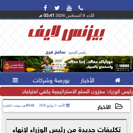




الأحد 9 أغسطس 2026
03:41 مـ
سامح فرج
رئيس التحرير

الأخبار
بورصة وشركات

رئيس الوزراء: مخزون السلع الاستراتيجية يكفي احتياجات المصريين.
الأخبار
الأحد، 5 يوليو 2026
03:41 مـ
بتوقيت القاهرة
2026-07-05 15:41:07
تكليفات جديدة من رئيس الوزراء لإنهاء