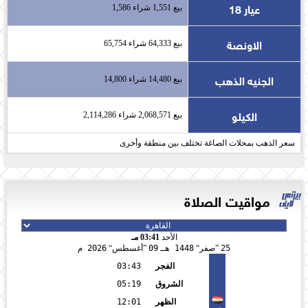
عيار 18
بيع 1,551 شراء 1,586
الاونصة
بيع 64,333 شراء 65,754
الجنيه الذهب
بيع 14,480 شراء 14,800
الكيلو
بيع 2,068,571 شراء 2,114,286
سعر الذهب بمحلات الصاغة تختلف بين منطقة وأخرى
مواقيت الصلاة
الأحد
03:41 مـ
25
صفر
1448 هـ
09
أغسطس
2026 م
الفجر
03:43
الشروق
05:19
الظهر
12:01