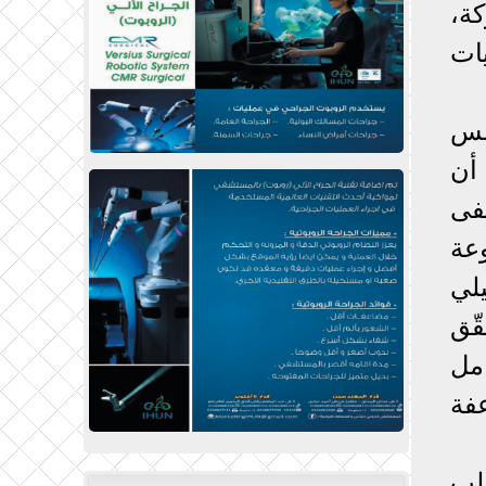
كة،
ات
لس
أن
تشفى
عة
لي
ّق
مل
فة
لب