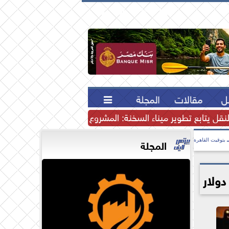





ل
مقالات
المجلة

لنقل يتابع تطوير ميناء السخنة: المشروع يرسخ مكانة مصر كمركز إ
المجلة
بتوقيت القاهرة