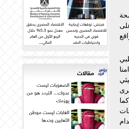
حة
فيتش: توقعات إيجابية
الاقتصاد المصري يحقق
على
للاقتصاد المصري وتحسن
معدل نمو 5.3% خلال
قوي في الجنيه
الربع الأول من العام
قع
واحتياطيات النقد
المالي...
الأجنبي...
ظبي
منا
مقالات
يئي
الصعوبات ليست
رى
عدوك... التردد هو من
يهزمك
ما
ات
الغابات ليست موطن
الثعابين وحدها
ام