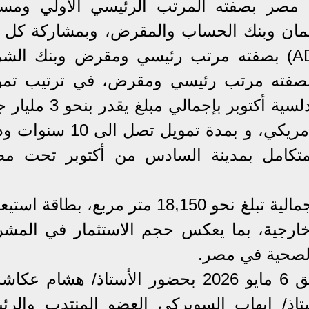
 مصر بصفته المرتب الرئيسي الأولي ومس
لضمان وبنك الحساب والمقرض، وبمشاركة كل 
بنك أبو ظبي التجاري مصر (ADCB) بصفته مرتب رئيسي ومقرض وبنك ال
رفية العربية الدولية (saib) بصفته مرتب رئيسي ومقرض، في ترتيب ت
مشترك لصالح شركة مستشفى أندلسية أكتوبر بإجمالي مبلغ
مصري وأكثر من 35 مليون دولار أمريكي، و بمدة تمويل تصل 
تكامل بمدينة السادس من أكتوبر تحت مظ
ويتم تنفيذ المشروع على مساحة إجمالية تبلغ نحو 18,150 متر مربع، بطاقة 
2 سريرًا و50 عيادة خارجية، بما يعكس حجم الاستثمار في الم
الصحية في مصر.
وقد تم التوقيع يوم الاربعاء الموافق 6 مايو 2026 بحضور الأستاذ/ هشام 
تاذ/ إيهاب السويركي العضو المنتدب والرئ