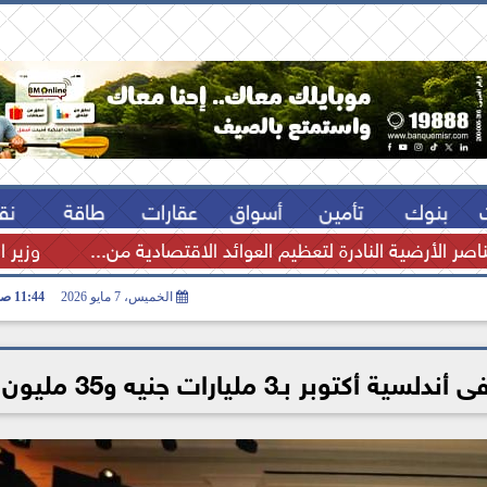
بنوك
تأمين
أسواق
عقارات
طاقة
نق
اصر الأرضية النادرة لتعظيم العوائد الاقتصادية من...
وزير ا
الخميس، 7 مايو 2026
11:44 صـ
مليارات جنيه و35 مليون دولار