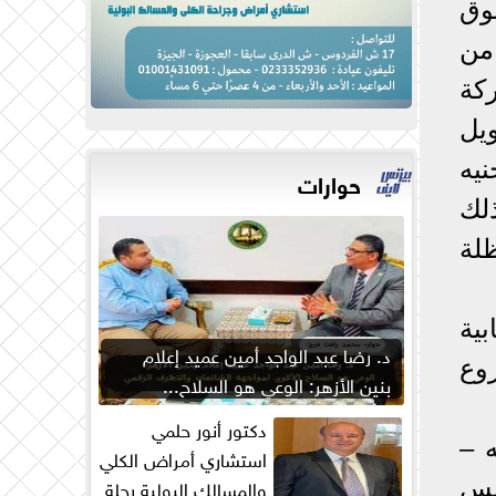
وق
من
شركة
مويل
 يقدر بنحو 3 مليار جنيه
حوارات
الى 10 سنوات وذلك
لة
استيعابية
د. رضا عبد الواجد أمين عميد إعلام
شروع
بنين الأزهر: الوعي هو السلاح...
دكتور أنور حلمي
عكاشه –
استشاري أمراض الكلي
والمسالك البولية رحلة
يس