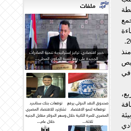
ملفات
قطة
جمع
اءة
نذ
خبير اقتصادي: تركيز استراتيجية تنمية الصادرات
الجديدة على رفع نسبة المكون المحلي...
ليص
في
18 ألف متر مربع،
صندوق النقد الدولي يرفع
توقعات بنك ستاندرد
فة
توقعاته لنمو الاقتصاد
تشارترد للاقتصاد المصري
المصري للمرة الثانية خلال
وسعر الدولار مقابل الجنيه
ئة
ثلاثة...
خلال عام...
دي