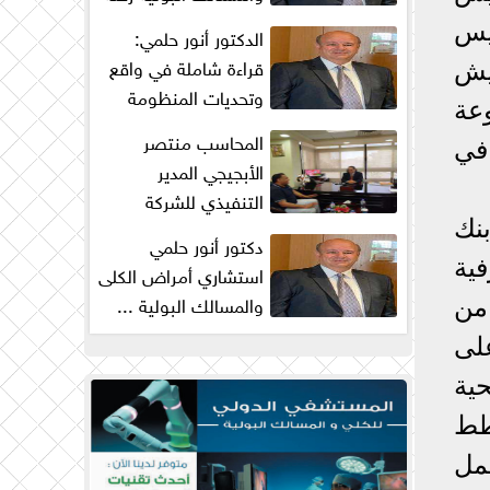
من البحث والكفاح...
الرئيس
الدكتور أنور حلمي:
قراءة شاملة في واقع
ازم درويش
وتحديات المنظومة
عة
الصحية في مصر
المحاسب منتصر
في
الأبجيجي المدير
التنفيذي للشركة
المصرية للتنمية الزراعية
نك
دكتور أنور حلمي
والريفية : ...
ية
استشاري أمراض الكلى
والمسالك البولية ...
من
زيادة جراحات
لى
البروستاتا...
ية
شى مع رؤية مصر 2030، وخطط
مل