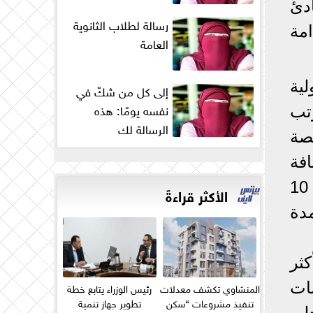
دئ
رسالة لطلاب الثانوية
ة مستدامة
العامة
لية
إلى كل من شكّ في
نفسه يومًا: هذه
رتب
الرسالة لك
صة
يه، بالإضافة
إلى تمويل جزء من التكلفة الاستثمارية (بالدولار الأمريكي) وذلك بحصة تبلغ 10
الأكثر قراءةً
 أن مدة
كثر
ات
المنشاوي تكشف معدلات
رئيس الوزراء يتابع خطة
تنفيذ مشروعات “سكن
تطوير جهاز تنمية
لى