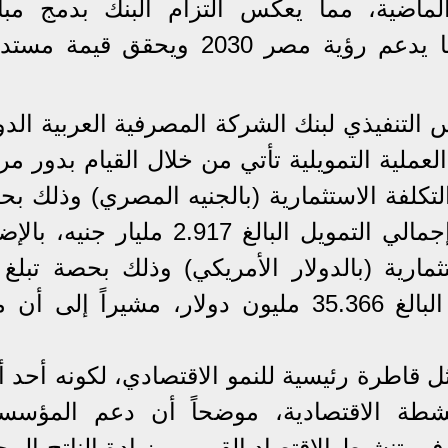
لماضية، مما يعكس التزام البنك بدمج مبا
الاستدامة في صميم أنشطته وبما يدعم رؤية مصر 2030 ويحقق قيم
 التنفيذي لبنك الشركة المصرفية العربية الدو
ك العملية التمويلية تأتي من خلال القيام بدور م
كلفة الاستثمارية (بالجنيه المصري) وذلك بح
تبلغ 600 مليون جنيهاً مصرياً من إجمالي التمويل البالغ 2.917 مليار جن
ملايين دولار من إجمالي التمويل البالغ 35.366 مليون دولار، مشيراً إلى
 قاطرة رئيسية للنمو الاقتصادي، لكونه أحد أ
لأنشطة الاقتصادية، موضحاً أن دعم المؤسس
 تنشيط الاقتصاد القومي وزيادة الناتج المح