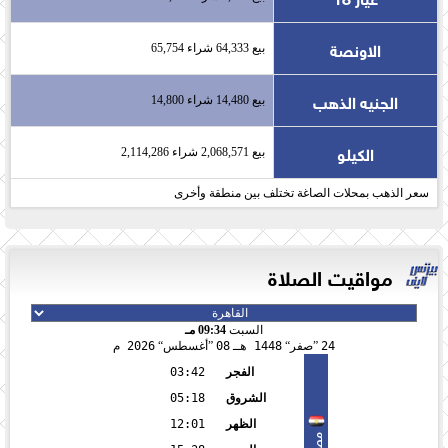
الاونصة
بيع 64,333 شراء 65,754
الجنيه الذهب
بيع 14,480 شراء 14,800
الكيلو
بيع 2,068,571 شراء 2,114,286
سعر الذهب بمحلات الصاغة تختلف بين منطقة وأخرى
مواقيت الصلاة
السبت
09:34 مـ
24
صفر
1448 هـ
08
أغسطس
2026 م
الفجر
03:42
الشروق
05:18
الظهر
12:01
مصر