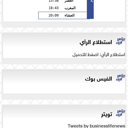
العصر
15:38
المغرب
18:43
العشاء
20:09
استطلاع الرأي
استطلاع الرأي: اضغط للتحميل
الفيس بوك
تويتر
Tweets by businesslifenews