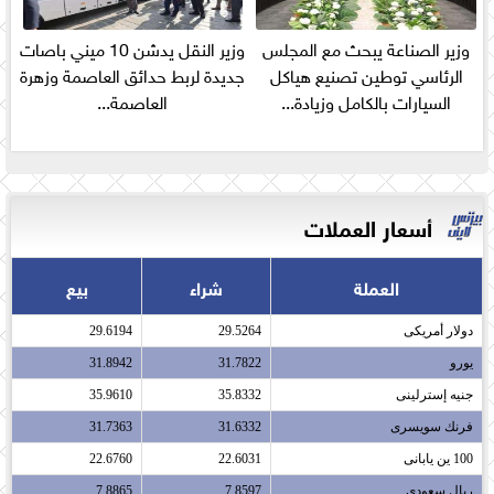
وزير الصناعة يبحث مع المجلس
وزير النقل يدشن 10 ميني باصات
الرئاسي توطين تصنيع هياكل
جديدة لربط حدائق العاصمة وزهرة
السيارات بالكامل وزيادة...
العاصمة...
أسعار العملات
العملة
شراء
بيع
دولار أمريكى​
29.5264
29.6194
يورو​
31.7822
31.8942
جنيه إسترلينى​
35.8332
35.9610
فرنك سويسرى​
31.6332
31.7363
100 ين يابانى​
22.6031
22.6760
ريال سعودى​
7.8597
7.8865