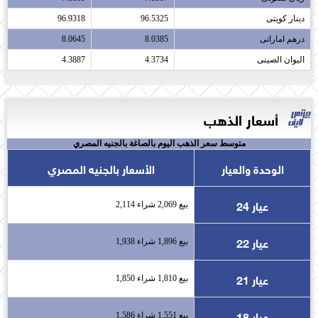
دينار كويتى​
96.5325
96.9318
درهم اماراتى​
8.0385
8.0645
اليوان الصينى​
4.3734
4.3887
أسعار الذهب
متوسط سعر الذهب اليوم بالصاغة بالجنيه المصري
الوحدة والعيار
الأسعار بالجنيه المصري
عيار 24
بيع 2,069 شراء 2,114
عيار 22
بيع 1,896 شراء 1,938
عيار 21
بيع 1,810 شراء 1,850
عيار 18
بيع 1,551 شراء 1,586