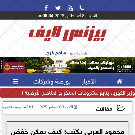




السبت 8 أغسطس 2026
09:34 مـ
سامح فرج
رئيس التحرير

الأخبار
بورصة وشركات

تياطي النقدي يرتفع إلى...
وزير الكهرباء يتابع مشروعات استخراج العناصر الأرضية النادرة لتعظ
مقالات
الأحد، 3 أغسطس 2025
01:11 مـ
بتوقيت القاهرة
2025-08-03 13:11:30
محمود العربي يكتب: كيف يمكن خفض