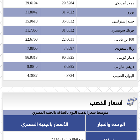
دولار أمريكى​
29.5264
29.6194
يورو​
31.7822
31.8942
جنيه إسترلينى​
35.8332
35.9610
فرنك سويسرى​
31.6332
31.7363
100 ين يابانى​
22.6031
22.6760
ريال سعودى​
7.8597
7.8865
دينار كويتى​
96.5325
96.9318
درهم اماراتى​
8.0385
8.0645
اليوان الصينى​
4.3734
4.3887
أسعار الذهب
متوسط سعر الذهب اليوم بالصاغة بالجنيه المصري
الوحدة والعيار
الأسعار بالجنيه المصري
عيار 24
بيع 2,069 شراء 2,114