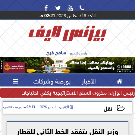




الأحد 9 أغسطس 2026
02:21 مـ
سامح فرج
رئيس التحرير

الأخبار
بورصة وشركات

رئيس الوزراء: مخزون السلع الاستراتيجية يكفي احتياجات المصريين.
نقل
الإثنين، 11 مايو 2026
02:13 مـ
بتوقيت القاهرة
2026-05-11 14:13:58
وزير النقل يتفقد الخط الثاني للقطار