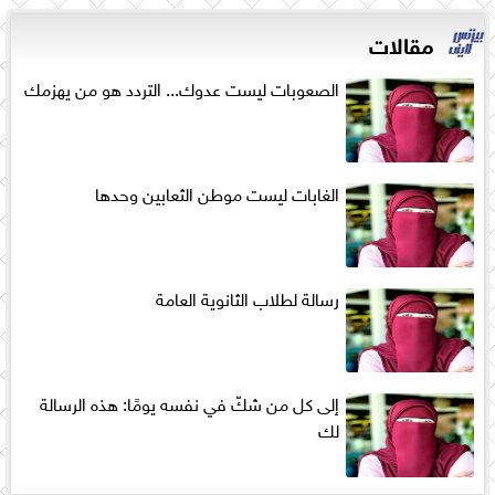
مقالات
الصعوبات ليست عدوك... التردد هو من يهزمك
الغابات ليست موطن الثعابين وحدها
رسالة لطلاب الثانوية العامة
إلى كل من شكّ في نفسه يومًا: هذه الرسالة
لك