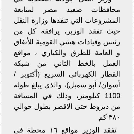
محافظات صعيد مصر لمتابعة
المشروعات التي تنفذها وزارة النقل
حيث تفقد الوزير، يرافقه كل من
رئيس وقيادات هيئتي القومية للأنفاق
و العامة للطرق والكباري ، مواقع
العمل بالخط الثاني من شبكة
القطار الكهربائي السريع (أكتوبر /
أسوان/ أبو سمبل)، والذي يبلغ طوله
1100 كيلومتر، وذلك في المسافة
من ديروط حتى الاقصر بطول حوالي
٣٨٠ كم
تفقد الوزير مواقع ١٦ محطة فى