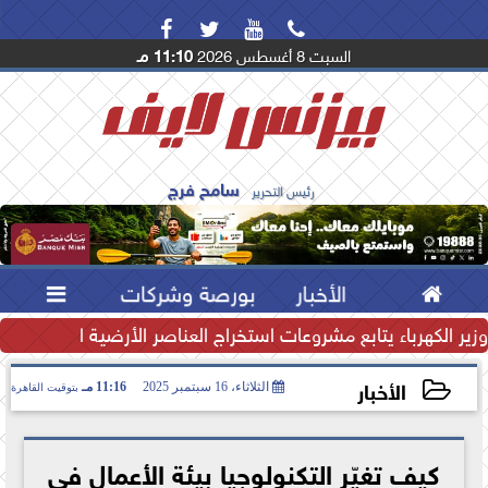




السبت 8 أغسطس 2026
11:10 مـ
سامح فرج
رئيس التحرير

الأخبار
بورصة وشركات

تياطي النقدي يرتفع إلى...
وزير الكهرباء يتابع مشروعات استخراج العناصر الأرضية النادرة لتعظ
الأخبار
الثلاثاء، 16 سبتمبر 2025
11:16 مـ
بتوقيت القاهرة
2025-09-16 23:16:22
كيف تغيّر التكنولوجيا بيئة الأعمال في