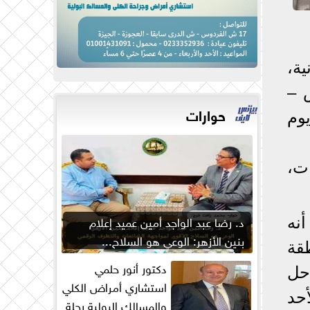
ة،
 –
حوارات
قبل 31/8/2025، وحتى يوم
ت،
د. رضا عبد الواجد أمين عميد إعلام
أنه
بنين الأزهر: الوعي هو السلاح...
قة
دكتور أنور حلمي
لجميع المراحل
استشاري أمراض الكلي
رة 125، يوم الأحد
والمسالك البولية رحلة