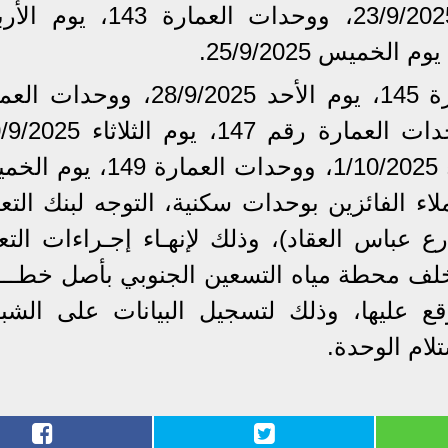
العمارة رقم 142، يوم الثلاثاء 23/9/2025، ووحدات العمارة 
وقال سيتم تسليم وحدات العمارة 145، يوم الأحد 28/9/2025، وو
ووحدات العمارة 148، يوم الأربعاء 1/10/2025، ووحدات العمار
على العملاء الفائزين بوحدات سكنية، التوجه لبنك التع
ان فرع مدينة نصر ( 2 شارع عباس العقاد)، وذلك لإنهـاء إجـراءات الت
نة خلف محطة مياه التسعين الجنوبي بأصل خطــ
ع عليها، وذلك لتسجيل البيانات على الشبك
لام الوحدة.