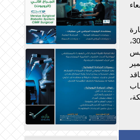
143، يوم الأربعاء
حدات العمارة
146، يوم الإثنين 29/9/2025، ووحدات العمارة رقم 147، يوم الثلاثاء 30/9/2025،
ة 149، يوم الخميس
مير
عاقد
ـاب
ة،