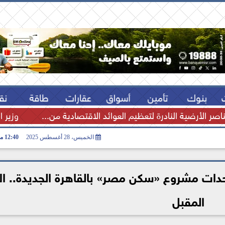
بنوك
تأمين
أسواق
عقارات
طاقة
نق
اصر الأرضية النادرة لتعظيم العوائد الاقتصادية من...
وزير ا
الخميس، 28 أغسطس 2025
12:40 مـ
دات مشروع «سكن مصر» بالقاهرة الجديدة.. ال
المقبل