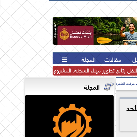





ل
مقالات
المجلة

لنقل يتابع تطوير ميناء السخنة: المشروع يرسخ مكانة مصر كمركز إ
المجلة
بتوقيت القاهرة
أحد