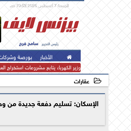
الجمعة 7 أغسطس 2026
10:52 صـ

سامح فرج
رئيس التحرير

الأخبار
بورصة وشركات
نقدي يرتفع إلى...
وزير الكهرباء يتابع مشروعات استخراج العن
عقارات
2025-08-28 12:40:41
الإسكان: تسليم دفعة جديدة من وح