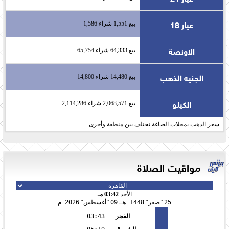
عيار 18
بيع 1,551 شراء 1,586
الاونصة
بيع 64,333 شراء 65,754
الجنيه الذهب
بيع 14,480 شراء 14,800
الكيلو
بيع 2,068,571 شراء 2,114,286
سعر الذهب بمحلات الصاغة تختلف بين منطقة وأخرى
مواقيت الصلاة
الأحد
03:42 مـ
25
صفر
1448 هـ
09
أغسطس
2026 م
الفجر
03:43