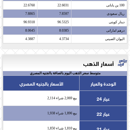
100 ين يابانى​
22.6031
22.6760
ريال سعودى​
7.8597
7.8865
دينار كويتى​
96.5325
96.9318
درهم اماراتى​
8.0385
8.0645
اليوان الصينى​
4.3734
4.3887
أسعار الذهب
متوسط سعر الذهب اليوم بالصاغة بالجنيه المصري
الوحدة والعيار
الأسعار بالجنيه المصري
عيار 24
بيع 2,069 شراء 2,114
عيار 22
بيع 1,896 شراء 1,938
عيار 21
بيع 1,810 شراء 1,850