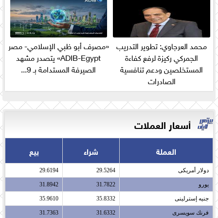
محمد العرجاوي: تطوير التدريب
«مصرف أبو ظبي الإسلامي- مصر
الجمركي ركيزة لرفع كفاءة
ADIB-Egypt» يتصدر مشهد
المستخلصين ودعم تنافسية
الصيرفة المستدامة بـ 9...
الصادرات
أسعار العملات
العملة
شراء
بيع
دولار أمريكى​
29.5264
29.6194
يورو​
31.7822
31.8942
جنيه إسترلينى​
35.8332
35.9610
فرنك سويسرى​
31.6332
31.7363