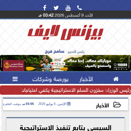




الأحد 9 أغسطس 2026
03:42 مـ
سامح فرج
رئيس التحرير

الأخبار
بورصة وشركات

رئيس الوزراء: مخزون السلع الاستراتيجية يكفي احتياجات المصريين.
الأخبار
الإثنين، 6 يوليو 2026
04:06 مـ
بتوقيت القاهرة
2026-07-06 16:06:01
السيسي يتابع تنفيذ الاستراتيجية