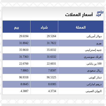
أسعار العملات
العملة
شراء
بيع
دولار أمريكى​
29.5264
29.6194
يورو​
31.7822
31.8942
جنيه إسترلينى​
35.8332
35.9610
فرنك سويسرى​
31.6332
31.7363
100 ين يابانى​
22.6031
22.6760
ريال سعودى​
7.8597
7.8865
دينار كويتى​
96.5325
96.9318
درهم اماراتى​
8.0385
8.0645
اليوان الصينى​
4.3734
4.3887