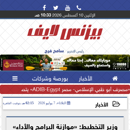




الإثنين 10 أغسطس 2026
10:33 صـ
سامح فرج
رئيس التحرير

الأخبار
بورصة وشركات

..
«مصرف أبو ظبي الإسلامي- مصر ADIB-Egypt» يتصدر مشهد الصيرفة المستدامة بـ 9...
الأخبار
الثلاثاء، 7 يوليو 2026
02:15 مـ
بتوقيت القاهرة
2026-07-07 14:15:53
وزير التخطيط: «موازنة البرامج والأداء»