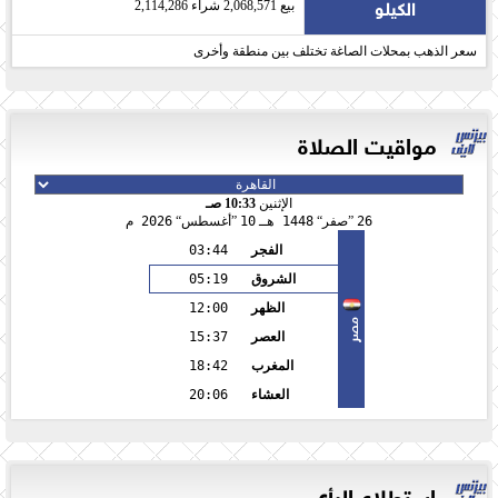
الكيلو
بيع 2,068,571 شراء 2,114,286
سعر الذهب بمحلات الصاغة تختلف بين منطقة وأخرى
مواقيت الصلاة
الإثنين
10:33 صـ
26
صفر
1448 هـ
10
أغسطس
2026 م
الفجر
03:44
الشروق
05:19
الظهر
12:00
مصر
العصر
15:37
المغرب
18:42
العشاء
20:06
استطلاع الرأي