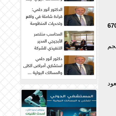
من البحث والكفاح...
الدكتور أنور حلمي:
قراءة شاملة في واقع
وتحديات المنظومة
67
الصحية في مصر
المحاسب منتصر
الأبجيجي المدير
حجم
التنفيذي للشركة
المصرية للتنمية الزراعية
دكتور أنور حلمي
والريفية : ...
استشاري أمراض الكلى
والمسالك البولية ...
زيادة جراحات
عود
البروستاتا...