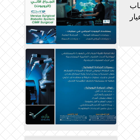
اب
امات من عيار