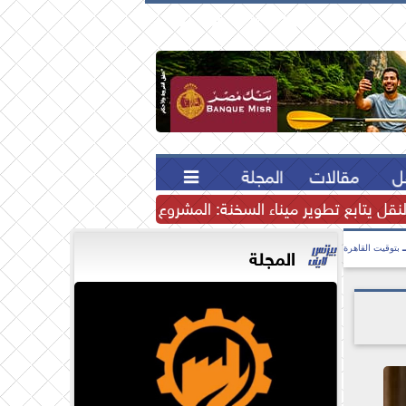





ل
مقالات
المجلة

لنقل يتابع تطوير ميناء السخنة: المشروع يرسخ مكانة مصر كمركز إ
المجلة
بتوقيت القاهرة