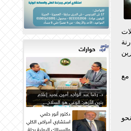
ات
جرام مقارنة
حوارات
ين
مع
د. رضا عبد الواجد أمين عميد إعلام
بنين الأزهر: الوعي هو السلاح...
دكتور أنور حلمي
استشاري أمراض الكلي
والمسالك البولية رحلة