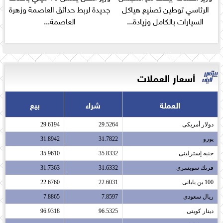
الرئاسي توطين تصنيع هياكل
جديدة لربط حدائق العاصمة وزهرة
السيارات بالكامل وزيادة...
العاصمة...
أسعار العملات
العملة
شراء
بيع
دولار أمريكى​
29.5264
29.6194
يورو​
31.7822
31.8942
جنيه إسترلينى​
35.8332
35.9610
فرنك سويسرى​
31.6332
31.7363
100 ين يابانى​
22.6031
22.6760
ريال سعودى​
7.8597
7.8865
دينار كويتى​
96.5325
96.9318