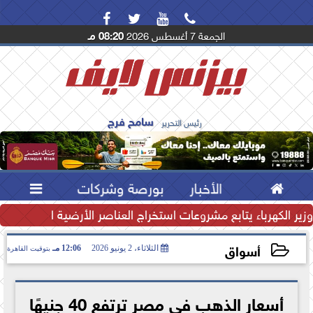




الجمعة 7 أغسطس 2026
08:20 مـ
سامح فرج
رئيس التحرير

الأخبار
بورصة وشركات

تياطي النقدي يرتفع إلى...
وزير الكهرباء يتابع مشروعات استخراج العناصر الأرضية النادرة لتعظ
أسواق
الثلاثاء، 2 يونيو 2026
12:06 مـ
بتوقيت القاهرة
2026-06-02 12:06:42
أسعار الذهب في مصر ترتفع 40 جنيهًا