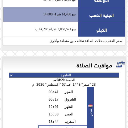
الجنيه الذهب
بيع 14,480 شراء 14,800
الكيلو
بيع 2,068,571 شراء 2,114,286
سعر الذهب بمحلات الصاغة تختلف بين منطقة وأخرى
مواقيت الصلاة
الجمعة
08:20 مـ
23
صفر
1448 هـ
07
أغسطس
2026 م
الفجر
03:41
الشروق
05:17
الظهر
12:01
مصر
العصر
15:38
المغرب
18:44