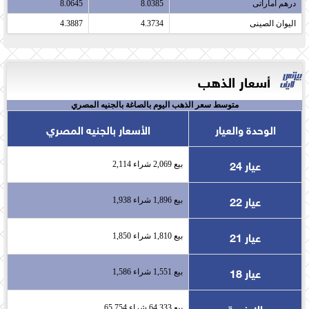
درهم اماراتى​
8.0385
8.0645
اليوان الصينى​
4.3734
4.3887
أسعار الذهب
متوسط سعر الذهب اليوم بالصاغة بالجنيه المصري
الوحدة والعيار
الأسعار بالجنيه المصري
عيار 24
بيع 2,069 شراء 2,114
عيار 22
بيع 1,896 شراء 1,938
عيار 21
بيع 1,810 شراء 1,850
عيار 18
بيع 1,551 شراء 1,586
الاونصة
بيع 64,333 شراء 65,754