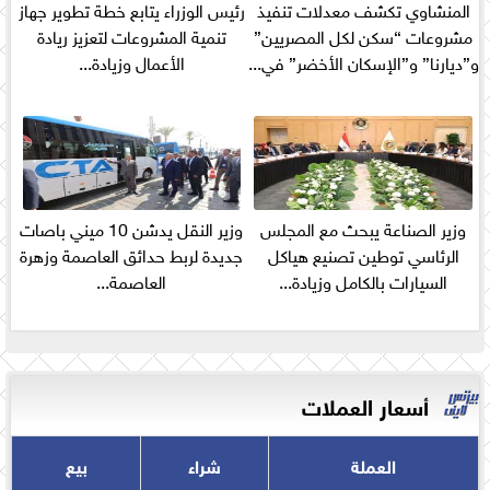
المنشاوي تكشف معدلات تنفيذ
رئيس الوزراء يتابع خطة تطوير جهاز
مشروعات “سكن لكل المصريين”
تنمية المشروعات لتعزيز ريادة
و”ديارنا” و”الإسكان الأخضر” في...
الأعمال وزيادة...
وزير الصناعة يبحث مع المجلس
وزير النقل يدشن 10 ميني باصات
الرئاسي توطين تصنيع هياكل
جديدة لربط حدائق العاصمة وزهرة
السيارات بالكامل وزيادة...
العاصمة...
أسعار العملات
العملة
شراء
بيع