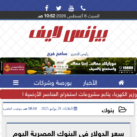




السبت 8 أغسطس 2026
10:52 صـ
سامح فرج
رئيس التحرير

الأخبار
بورصة وشركات

تياطي النقدي يرتفع إلى...
وزير الكهرباء يتابع مشروعات استخراج العناصر الأرضية النادرة لتعظ
بنوك
الثلاثاء، 29 يوليو 2025
10:14 صـ
بتوقيت القاهرة
2025-07-29 10:14:19
سعر الدولار في البنوك المصرية اليوم