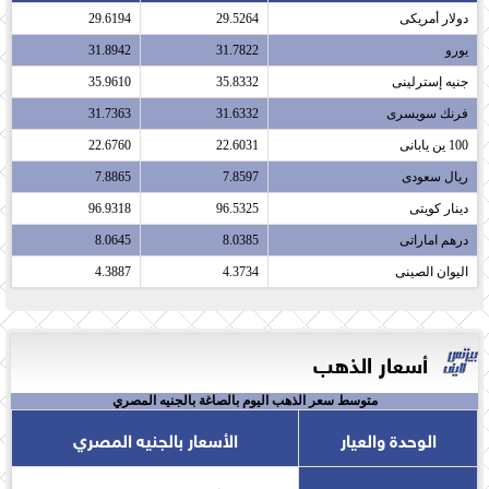
دولار أمريكى​
29.5264
29.6194
يورو​
31.7822
31.8942
جنيه إسترلينى​
35.8332
35.9610
فرنك سويسرى​
31.6332
31.7363
100 ين يابانى​
22.6031
22.6760
ريال سعودى​
7.8597
7.8865
دينار كويتى​
96.5325
96.9318
درهم اماراتى​
8.0385
8.0645
اليوان الصينى​
4.3734
4.3887
أسعار الذهب
متوسط سعر الذهب اليوم بالصاغة بالجنيه المصري
الوحدة والعيار
الأسعار بالجنيه المصري