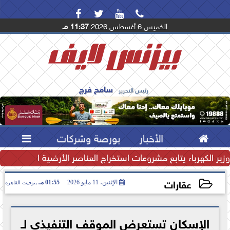




الخميس 6 أغسطس 2026
11:37 مـ
سامح فرج
رئيس التحرير

الأخبار
بورصة وشركات

تياطي النقدي يرتفع إلى...
وزير الكهرباء يتابع مشروعات استخراج العناصر الأرضية النادرة لتعظ
عقارات
الإثنين، 11 مايو 2026
01:55 مـ
بتوقيت القاهرة
2026-05-11 13:55:44
الإسكان تستعرض الموقف التنفيذي لـ