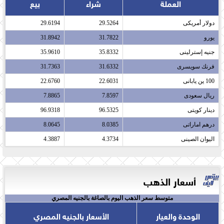
العملة
شراء
بيع
دولار أمريكى​
29.5264
29.6194
يورو​
31.7822
31.8942
جنيه إسترلينى​
35.8332
35.9610
فرنك سويسرى​
31.6332
31.7363
100 ين يابانى​
22.6031
22.6760
ريال سعودى​
7.8597
7.8865
دينار كويتى​
96.5325
96.9318
درهم اماراتى​
8.0385
8.0645
اليوان الصينى​
4.3734
4.3887
أسعار الذهب
متوسط سعر الذهب اليوم بالصاغة بالجنيه المصري
الوحدة والعيار
الأسعار بالجنيه المصري