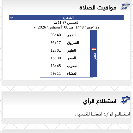
مواقيت الصلاة
الخميس
11:37 مـ
22
صفر
1448 هـ
06
أغسطس
2026 م
الفجر
03:40
الشروق
05:17
الظهر
12:01
مصر
العصر
15:38
المغرب
18:45
العشاء
20:11
استطلاع الرأي
استطلاع الرأي: اضغط للتحميل