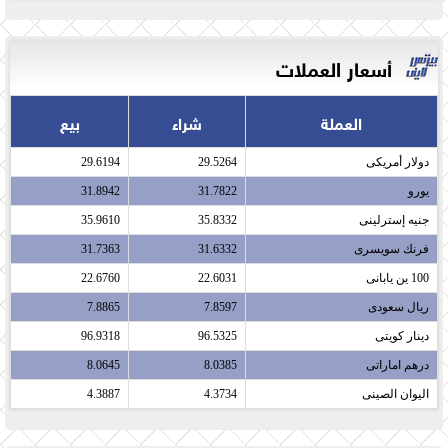
أسعار العملات
العملة
شراء
بيع
دولار أمريكى​
29.5264
29.6194
يورو​
31.7822
31.8942
جنيه إسترلينى​
35.8332
35.9610
فرنك سويسرى​
31.6332
31.7363
100 ين يابانى​
22.6031
22.6760
ريال سعودى​
7.8597
7.8865
دينار كويتى​
96.5325
96.9318
درهم اماراتى​
8.0385
8.0645
اليوان الصينى​
4.3734
4.3887