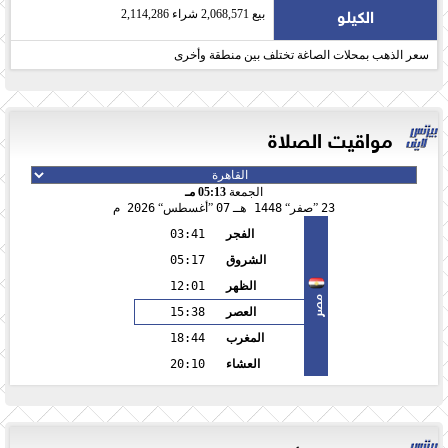
الكيلو
بيع 2,068,571 شراء 2,114,286
سعر الذهب بمحلات الصاغة تختلف بين منطقة وأخرى
مواقيت الصلاة
الجمعة
05:13 مـ
23
صفر
1448 هـ
07
أغسطس
2026 م
الفجر
03:41
الشروق
05:17
الظهر
12:01
مصر
العصر
15:38
المغرب
18:44
العشاء
20:10