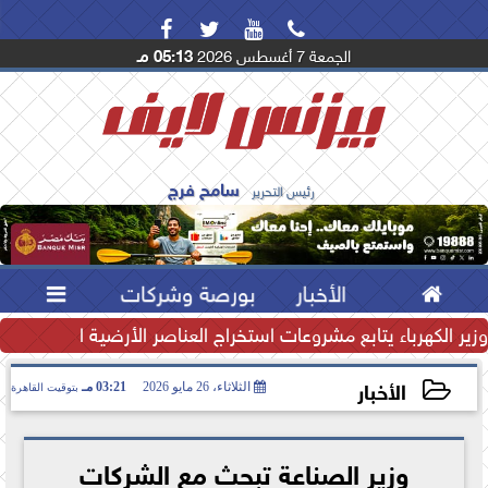




الجمعة 7 أغسطس 2026
05:13 مـ
سامح فرج
رئيس التحرير

الأخبار
بورصة وشركات

تياطي النقدي يرتفع إلى...
وزير الكهرباء يتابع مشروعات استخراج العناصر الأرضية النادرة لتعظ
الأخبار
الثلاثاء، 26 مايو 2026
03:21 مـ
بتوقيت القاهرة
2026-05-26 15:21:59
وزير الصناعة تبحث مع الشركات