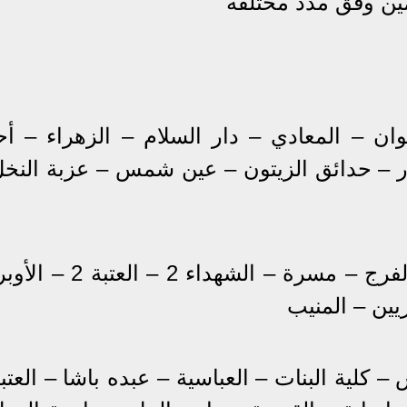
ين وفق مدد مختلفة
ن – المعادي – دار السلام – الزهراء – أح
 – منشية الصدر – حدائق الزيتون – عين شمس – عزبة النخ
كلية الزراعة – المظلات – روض الفرج – مسرة – الشهداء 2 
يين – المنيب
 كلية البنات – العباسية – عبده باشا – العتب