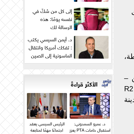
إلى كل من شكّ في
ت
نفسه يومًا: هذه
الرسالة لك
د. أيمن السيسي يكتب
: تفكك أمريكا وانتقال
الماسونية إلى الصين
حلة الأولى وعددها 16 محطة،
وزوال...
 –
الأكثر قراءةً
اللوتس – جولدن سكوير – بيت الوطن – مسجد الفتاح العليم – الحي R1 – الحي R2
نة
د. عمرو السمدوني:
الرئيس السيسي يعقد
استقبال خامات PTA يعزز
اجتماعًا مهمًا لمتابعة