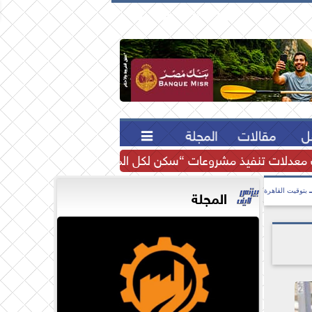





ل
مقالات
المجلة

عدلات تنفيذ مشروعات “سكن لكل المصريين” و”ديارنا” و”الإسك
المجلة
بتوقيت القاهرة