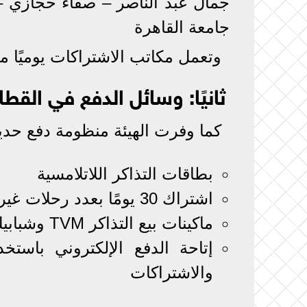
جمال عبد الناصر – صفاء حجازي – إ
جامعة القاهرة
وتعمل مكاتب الاشتراكات يوميًا من الساعة 7 صباحً
ثانيًا: وسائل الدفع في القطار
كما وفرت الهيئة منظومة دفع حديثة داخ
بطاقات التذاكر اللاتلامسية
اشتراك 30 يومًا بعدد رحلات غير محدود داخل LRT
ماكينات بيع التذاكر TVM وشبابيك صرف التذاكر (TOM) بجميع المحطات
إتاحة الدفع الإلكتروني باستخ
والاشتراكات