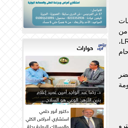
ات
 من
وسائل الدفع الحديثة داخل شبكة مترو الأنفاق، والقطار الكهربائي الخفيف LRT،
حوارات
ام
ضر
مة
د. رضا عبد الواجد أمين عميد إعلام
بنين الأزهر: الوعي هو السلاح...
دكتور أنور حلمي
استشاري أمراض الكلي
والمسالك البولية رحلة
رو