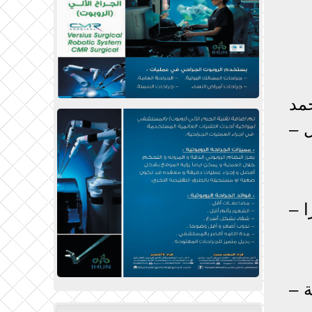
مد
ل –
– العتبة 2 – الأوبرا –
ة –