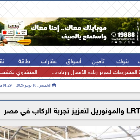
بنوك
تأمين
أسواق
عقارات
طاقة
نق
المشروعات لتعزيز ريادة الأعمال وزيادة...
المنشاوي تكشف م
الخميس، 18 يونيو 2026
01:29 مـ